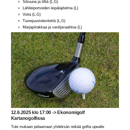
Sitruuna ja tilliä (L,G)
Lähileipomoiden leipälajitelma (L)
Voita (L,G)
Tuorejuustolevitettä (L,G)
Marjapiirakkaa ja vaniljavaahtoa (L)
12.6.2025 klo 17:00 -> Ekonomigolf
Kartanogolfissa
Tule mukaan pelaamaan yhdeksän reikää golfia upealle