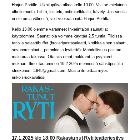
Harjun Portille. Ulkoilupäivä alkaa kello 10:00. Valitse mieluinen
ulkoilumuoto: hiihto, luistelu, potkukelkkailu, kävely. Jos sinulla
ei ole omia välineitä, voit vuokrata niitä Harjun Portilta.
Kello 13:00 olemme varanneet Inkerintalon saunatilat
käyttöömme. Saunatiloja voimme käyttää 2,5 tuntia. Tiloissa
tarjolla salaattibuffet (broileripastasalaatti, kreikkalainen salaatti,
savuporosalaatti, patonkia ja levitettä). Mahdollisuus paistaa
makkaraa takassa. Ota siis omat makkarat ja pyyhkeet
mukaan. Ilmoittautuminen 19.2.2025 mennessä sähköpostilla
slnekonomit1948@gmail.com. Muista ilmoittaa myös
erikoisruokavaliosi.
17.1.2025 klo 18:00 Rakastunut Ryti teatteriesitys