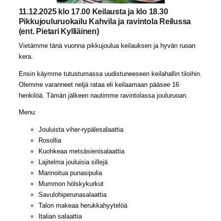
11.12.2025 klo 17.00 Keilausta ja klo 18.30
Pikkujouluruokailu Kahvila ja ravintola Reilussa
(ent. Pietari Kylliäinen)
Vietämme tänä vuonna pikkujoulua keilauksen ja hyvän ruoan
kera.
Ensin käymme tutustumassa uudistuneeseen keilahallin tiloihin.
Olemme varanneet neljä rataa eli keilaamaan pääsee 16
henkilöä. Tämän jälkeen nautimme ravintolassa jouluruoan.
Menu:
Jouluista viher-rypälesalaattia
Rosollia
Kuohkeaa metsäsienisalaattia
Lajitelma jouluisia sillejä
Marinoitua punasipulia
Mummon hölskykurkut
Savulohiperunasalaattia
Talon makeaa herukkahyytelöä
Italian salaattia