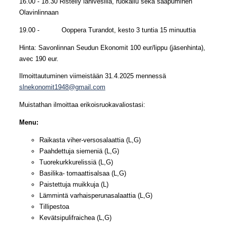
16.00 - 18.30 Risteily lähivesillä, ruokailu sekä saapuminen
Olavinlinnaan
19.00 - Ooppera Turandot, kesto 3 tuntia 15 minuuttia
Hinta: Savonlinnan Seudun Ekonomit 100 eur/lippu (jäsenhinta),
avec 190 eur.
Ilmoittautuminen viimeistään 31.4.2025 mennessä
slnekonomit1948@gmail.com
Muistathan ilmoittaa erikoisruokavaliostasi:
Menu:
Raikasta viher-versosalaattia (L,G)
Paahdettuja siemeniä (L,G)
Tuorekurkkurelissiä (L,G)
Basilika- tomaattisalsaa (L,G)
Paistettuja muikkuja (L)
Lämmintä varhaisperunasalaattia (L,G)
Tillipestoa
Kevätsipulifraichea (L,G)