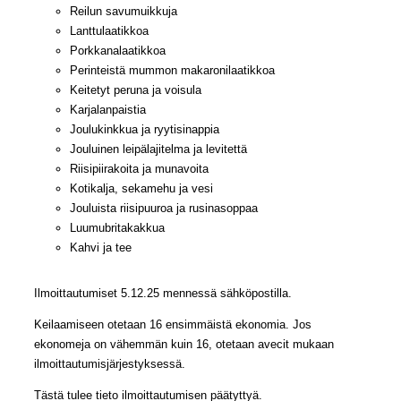
Reilun savumuikkuja
Lanttulaatikkoa
Porkkanalaatikkoa
Perinteistä mummon makaronilaatikkoa
Keitetyt peruna ja voisula
Karjalanpaistia
Joulukinkkua ja ryytisinappia
Jouluinen leipälajitelma ja levitettä
Riisipiirakoita ja munavoita
Kotikalja, sekamehu ja vesi
Jouluista riisipuuroa ja rusinasoppaa
Luumubritakakkua
Kahvi ja tee
Ilmoittautumiset 5.12.25 mennessä sähköpostilla.
Keilaamiseen otetaan 16 ensimmäistä ekonomia. Jos
ekonomeja on vähemmän kuin 16, otetaan avecit mukaan
ilmoittautumisjärjestyksessä.
Tästä tulee tieto ilmoittautumisen päätyttyä.