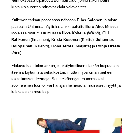
Nurmeksessa sijaitseva Bomban alue, jonne rakennettiin
kuvauksia varten mittavat elokuvalavasteet.
Kullervon tarinan pääosassa nähdään
Elias Salonen
ja toista
pääroolia Untamoa
näyttelee Jussi-palkittu
Eero Aho.
Muissa
rooleissa ovat muun muassa
Ilkka Koivula
(Wäinö),
Olli
Rahkonen
(Ilmarinen)
,
Krista Kosonen
(Kerttu),
Johannes
Holopainen
(Kalervo),
Oona Airola
(Marjatta) ja
Ronja Orasta
(Aino).
Elokuva käsittelee armoa, merkityksellisen elämän kaipuuta ja
itsensä löytämistä sekä koston, mutta myös oman perheen
rakastamisen teemoja. Sen selkärangan muodostavat
suomalainen luonto, vanhanajan heimosota, muinaiset myytit ja
kalevalainen mytologia.