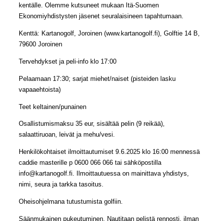
kentälle. Olemme kutsuneet mukaan Itä-Suomen
Ekonomiyhdistysten jäsenet seuralaisineen tapahtumaan.
Kenttä: Kartanogolf, Joroinen (www.kartanogolf.fi), Golftie 14 B,
79600 Joroinen
Tervehdykset ja peli-info klo 17:00
Pelaamaan 17:30; sarjat miehet/naiset (pisteiden lasku
vapaaehtoista)
Teet keltainen/punainen
Osallistumismaksu 35 eur, sisältää pelin (9 reikää),
salaattiruoan, leivät ja mehu/vesi.
Henkilökohtaiset ilmoittautumiset 9.6.2025 klo 16:00 mennessä
caddie masterille p 0600 066 066 tai sähköpostilla
info@kartanogolf.fi. Ilmoittautuessa on mainittava yhdistys,
nimi, seura ja tarkka tasoitus.
Oheisohjelmana tutustumista golfiin.
Säänmukainen pukeutuminen. Nautitaan pelistä rennosti, ilman