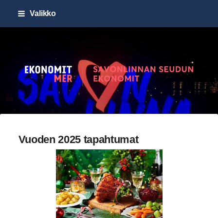
Siirry
Valikko
sivun
sisältöön
Savonlinnan seudun Ekonomi
Vuoden 2025 tapahtumat