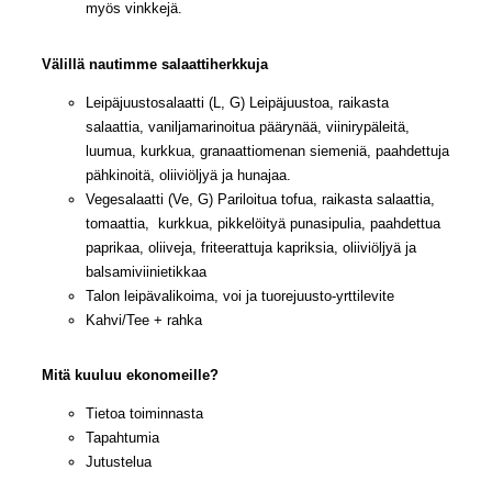
myös vinkkejä.
Välillä nautimme salaattiherkkuja
Leipäjuustosalaatti (L, G) Leipäjuustoa, raikasta
salaattia, vaniljamarinoitua päärynää, viinirypäleitä,
luumua, kurkkua, granaattiomenan siemeniä, paahdettuja
pähkinoitä, oliiviöljyä ja hunajaa.
Vegesalaatti (Ve, G) Pariloitua tofua, raikasta salaattia,
tomaattia, kurkkua, pikkelöityä punasipulia, paahdettua
paprikaa, oliiveja, friteerattuja kapriksia, oliiviöljyä ja
balsamiviinietikkaa
Talon leipävalikoima, voi ja tuorejuusto-yrttilevite
Kahvi/Tee + rahka
Mitä kuuluu ekonomeille?
Tietoa toiminnasta
Tapahtumia
Jutustelua