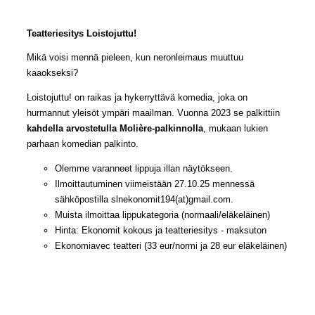
Teatteriesitys Loistojuttu!
Mikä voisi mennä pieleen, kun neronleimaus muuttuu
kaaokseksi?
Loistojuttu! on raikas ja hykerryttävä komedia, joka on
hurmannut yleisöt ympäri maailman. Vuonna 2023 se palkittiin
kahdella arvostetulla Molière-palkinnolla
, mukaan lukien
parhaan komedian palkinto.
Olemme varanneet lippuja illan näytökseen.
Ilmoittautuminen viimeistään 27.10.25 mennessä
sähköpostilla slnekonomit194(at)gmail.com.
Muista ilmoittaa lippukategoria (normaali/eläkeläinen)
Hinta: Ekonomit kokous ja teatteriesitys - maksuton
Ekonomiavec teatteri (33 eur/normi ja 28 eur eläkeläinen)