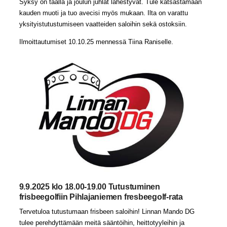
Syksy on täällä ja joulun juhlat lähestyvät. Tule katsastamaan
kauden muoti ja tuo avecisi myös mukaan. Ilta on varattu
yksityistutustumiseen vaatteiden saloihin sekä ostoksiin.
Ilmoittautumiset 10.10.25 mennessä Tiina Raniselle.
9.9.2025 klo 18.00-19.00 Tutustuminen
frisbeegolfiin Pihlajaniemen fresbeegolf-rata
Tervetuloa tutustumaan frisbeen saloihin! Linnan Mando DG
tulee perehdyttämään meitä sääntöihin, heittotyyleihin ja