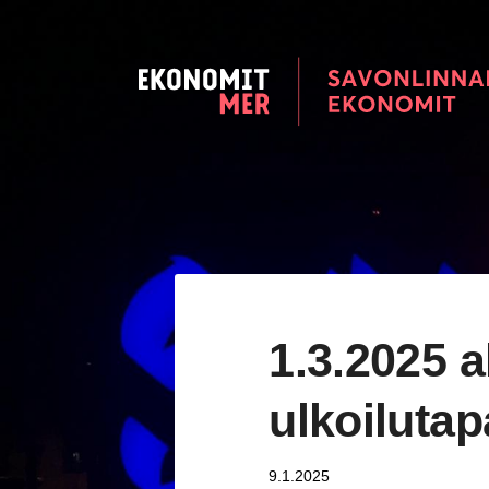
Siirry
sivun
sisältöön
Savonlinnan seudun Ekonomi
1.3.2025 
ulkoiluta
9.1.2025