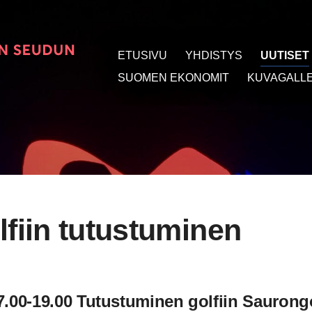
ETUSIVU
YHDISTYS
UUTISET
t
SUOMEN EKONOMIT
KUVAGALLE
lfiin tutustuminen
17.00-19.00 Tutustuminen golfiin Saurong