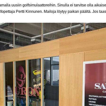
amalla uusiin golfsimulaattoreihin. Sinulla ei tarvitse olla aika
ettaja Pertti Kinnunen. Mailoja löytyy paikan päältä. Jos taas ol