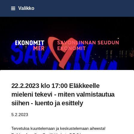
Siirry
Valikko
sivun
sisältöön
Savonlinnan seudun Ekonomi
22.2.2023 klo 17:00 Eläkkeelle
mieleni tekevi - miten valmistautua
siihen - luento ja esittely
5.2.2023
Tervetuloa kuuntelemaan ja keskustelemaan aiheesta!