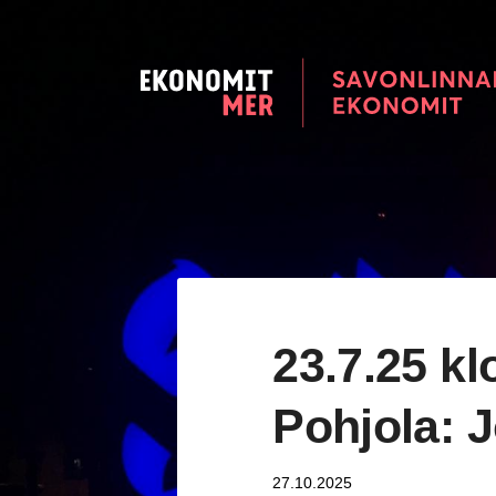
Siirry
sivun
sisältöön
Savonlinnan seudun Ekonomi
23.7.25 kl
Pohjola: J
27.10.2025