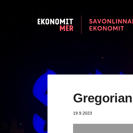
Siirry
sivun
sisältöön
Savonlinnan seudun Ekonomi
Gregorian
19.9.2023