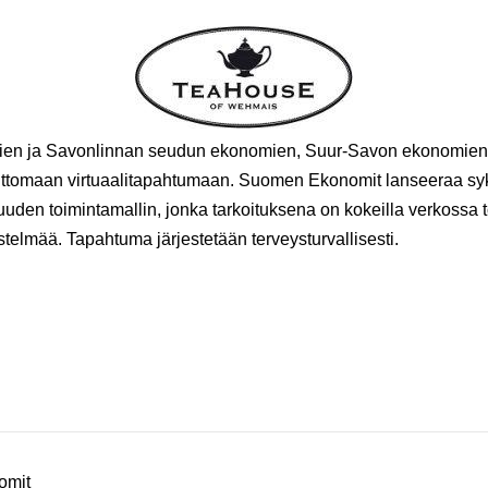
en ja Savonlinnan seudun ekonomien, Suur-Savon ekonomien
tomaan virtuaalitapahtumaan. Suomen Ekonomit lanseeraa sy
uuden toimintamallin, jonka tarkoituksena on kokeilla verkossa 
telmää. Tapahtuma järjestetään terveysturvallisesti.
omit