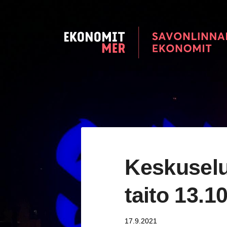
Siirry
sivun
sisältöön
Savonlinnan seudun Ekonomi
Keskuselu
taito 13.1
17.9.2021