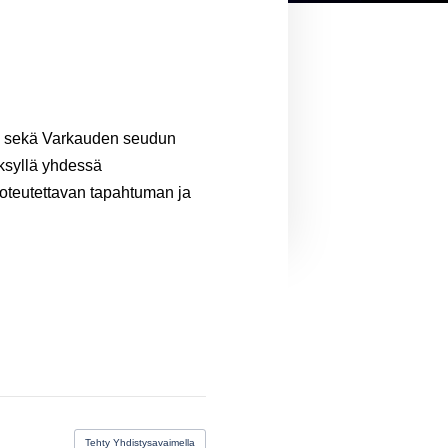
 sekä Varkauden seudun
ksyllä yhdessä
toteutettavan tapahtuman ja
Tehty Yhdistysavaimella