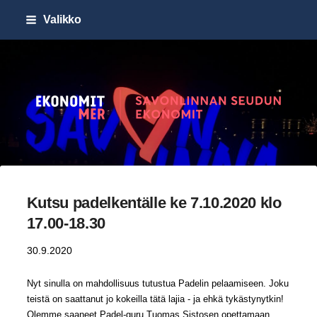
Siirry
Valikko
sivun
sisältöön
Savonlinnan seudun Ekonomi
Kutsu padelkentälle ke 7.10.2020 klo
17.00-18.30
30.9.2020
Nyt sinulla on mahdollisuus tutustua Padelin pelaamiseen. Joku
teistä on saattanut jo kokeilla tätä lajia - ja ehkä tykästynytkin!
Olemme saaneet Padel-guru Tuomas Sistosen opettamaan