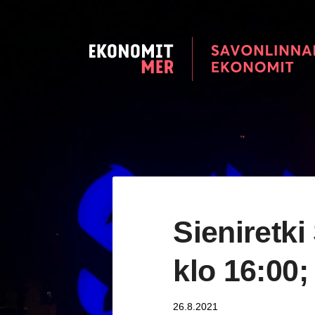
Siirry
sivun
sisältöön
Savonlinnan seudun Ekonomi
Sieniretki
klo 16:00;
26.8.2021