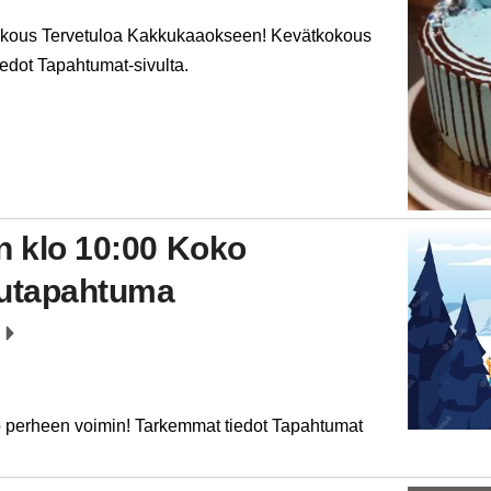
okous Tervetuloa Kakkukaaokseen! Kevätkokous
tiedot Tapahtumat-sivulta.
n klo 10:00 Koko
lutapahtuma
o perheen voimin! Tarkemmat tiedot Tapahtumat