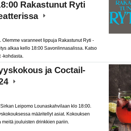
18:00 Rakastunut Ryti
eatterissa
a. Olemme varanneet lippuja Rakastunut Ryti -
tys alkaa kello 18:00 Savonlinnasalissa. Katso
 -kohdasta.
yyskokous ja Coctail-
024
Sirkan Leipomo Lounaskahvilaan klo 18:00.
yskokouksessa määritellyt asiat. Kokouksen
meitä jouluisten drinkkien pariin.