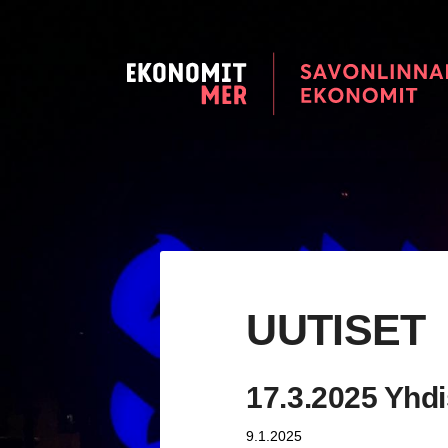
Siirry
sivun
sisältöön
Savonlinnan seudun Ekonomi
UUTISET
17.3.2025 Yhd
9.1.2025