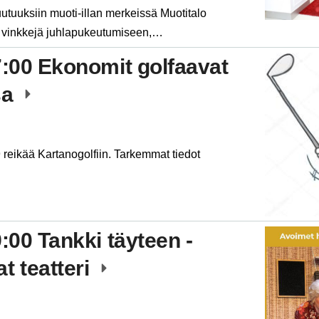
utuuksiin muoti-illan merkeissä Muotitalo
e vinkkejä juhlapukeutumiseen,…
7:00 Ekonomit golfaavat
sa
eikää Kartanogolfiin. Tarkemmat tiedot
9:00 Tankki täyteen -
t teatteri