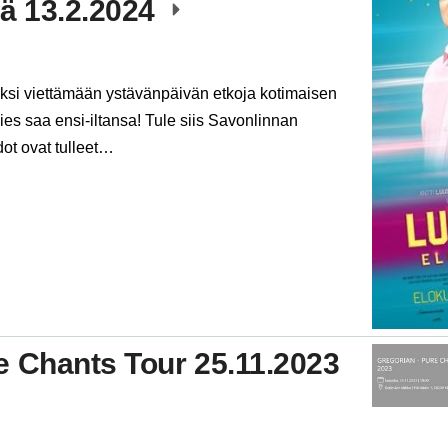
sä 13.2.2024
eksi viettämään ystävänpäivän etkoja kotimaisen
ies saa ensi-iltansa! Tule siis Savonlinnan
ot ovat tulleet…
e Chants Tour 25.11.2023