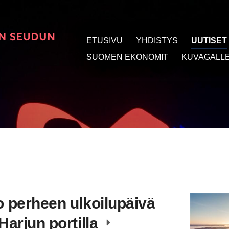
ETUSIVU
YHDISTYS
UUTISET
t
SUOMEN EKONOMIT
KUVAGALLE
o perheen ulkoilupäivä
Harjun portilla