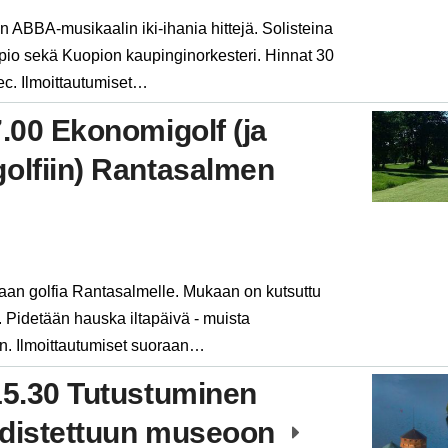
BBA-musikaalin iki-ihania hittejä. Solisteina
pio sekä Kuopion kaupinginorkesteri. Hinnat 30
ec. Ilmoittautumiset…
7.00 Ekonomigolf (ja
golfiin) Rantasalmen
aan golfia Rantasalmelle. Mukaan on kutsuttu
Pidetään hauska iltapäivä - muista
. Ilmoittautumiset suoraan…
15.30 Tutustuminen
udistettuun museoon