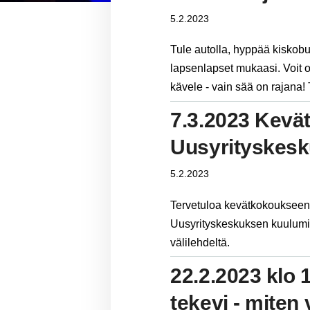
5.2.2023
Tule autolla, hyppää kiskob
lapsenlapset mukaasi. Voit o
kävele - vain sää on rajana
7.3.2023 Kevä
Uusyrityskes
5.2.2023
Tervetuloa kevätkokouksee
Uusyrityskeskuksen kuulumis
välilehdeltä.
22.2.2023 klo 
tekevi - miten 