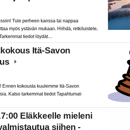
ussiin! Tule perheen kanssa tai nappaa
ttaa myös ystävän mukaan. Hiihdä, retkiluistele,
! Tarkemmat tiedot löydät…
tkokous Itä-Savon
kus
n! Ennen kokousta kuulemme Itä-Savon
ia. Katso tarkemmat tiedot Tapahtumat-
17:00 Eläkkeelle mieleni
valmistautua siihen -