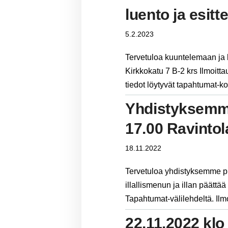
luento ja esitt
5.2.2023
Tervetuloa kuuntelemaan ja
Kirkkokatu 7 B-2 krs Ilmoit
tiedot löytyvät tapahtumat-k
Yhdistyksemme
17.00 Ravinto
18.11.2022
Tervetuloa yhdistyksemme p
illallismenun ja illan päättä
Tapahtumat-välilehdeltä. Il
22.11.2022 klo