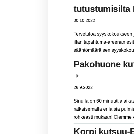
tutustumisilta
30.10.2022
Tervetuloa syyskokoukseen j
illan tapahtuma-areenan esit
sääntömääräisen syyskokouk
Pakohuone kut
26.9.2022
Sinulla on 60 minuuttia aikaa
ratkaisemalla erilaisia pulmi
rohkeasti mukaan! Olemme 
Korpi kutsuu-