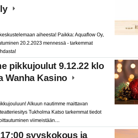
ely
 keskustelemaan aiheesta! Paikka: Aquaflow Oy,
tautuminen 20.2.2023 mennessä - tarkemmat
ohdasta!
 pikkujoulut 9.12.22 klo
la Wanha Kasino
ikkujouluun! Alkuun nautimme maittavan
ä teatteriesitys Tukholma Katso tarkemmat tiedot
moittautuminen viimeistään…
 17:00 syyskokous ja