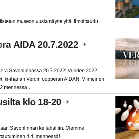
tetun museon uusia näyttelyitä. Ilmoittaudu
ra AIDA 20.7.2022
oppera Savonlinnassa 20.7.2022! Vuoden 2022
t iki-ihanan Verdin oopperan AIDAN. Viimeinen
2022 mennessä…
usilta klo 18-20
maan Savonlinnan keilahalliin. Olemme
ittautuminen 4.4. mennessä!