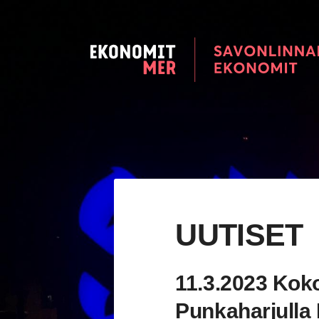
Siirry
sivun
sisältöön
Savonlinnan seudun Ekonomi
UUTISET
11.3.2023 Kok
Punkaharjulla 